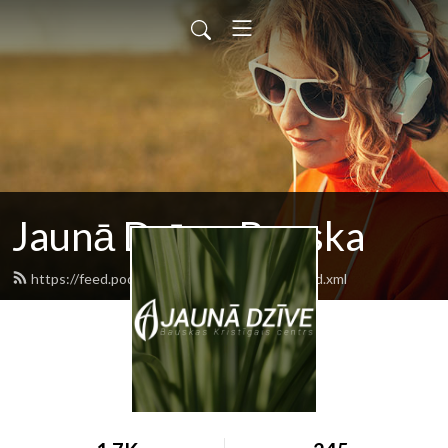
Jaunā Dzīve, Bauska
https://feed.podbean.com/newlifebauska/feed.xml