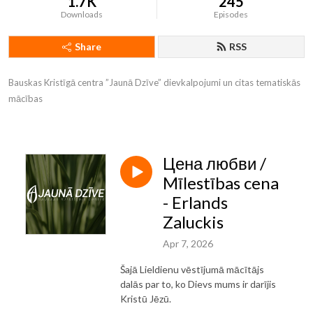
1.7K
245
Downloads
Episodes
Share
RSS
Bauskas Kristīgā centra ”Jaunā Dzīve” dievkalpojumi un citas tematiskās 
mācības
Цена любви /
Mīlestības cena
- Erlands
Zaluckis
Apr 7, 2026
Šajā Lieldienu vēstījumā mācītājs
dalās par to, ko Dievs mums ir darījis
Kristū Jēzū.